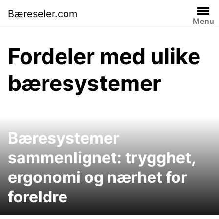
Skip
Bæreseler.com
to
Menu
content
Fordeler med ulike
bæresystemer
Bæresystemer
sammenlignet: trygghet,
ergonomi og nærhet for
foreldre