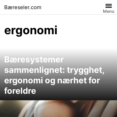
Skip
Bæreseler.com
to
Menu
content
ergonomi
Bæresystemer
sammenlignet: trygghet,
ergonomi og nærhet for
foreldre